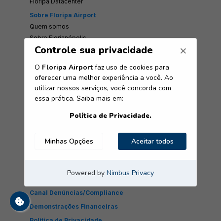
Floripa Datacenter
Sobre Floripa Airport
Quem somos
Sobre Florianópolis
Trabalhe Conosco
Ruído Aeronáutico
Estatísticas e Documentos
Dados Operacionais
Aeroporto de Interesse
Notícias
Patrocínios
Novo Terminal - Apresentação
Novo Terminal - Construção
Nossa Marca
Ouvidoria
Abra seu Negócio
Canal Denúncias/Compliance
Demonstrações Financeiras
Política de Privacidade