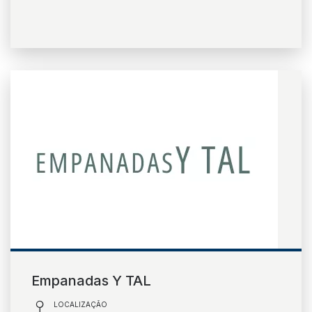
Aeroporto para todos
Floripa Airport Shop
BOULEVARD 14/32
Boulevard 14/32
Eventos
NEGÓCIOS
Cargo
Negócios Aéreos
Real Estate
Comercial
Espaço para Eventos
Floripa Datacenter
Empanadas Y TAL
LOCALIZAÇÃO
SOBRE FLORIPA AIRPORT