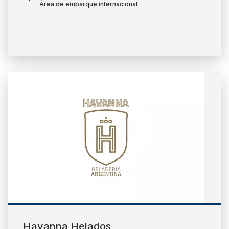
Área de embarque internacional
Quem somos
Sobre Florianópolis
Trabalhe Conosco
Ruído Aeronáutico
Estatísticas e Documentos
Dados Operacionais
Aeroporto de Interesse
Notícias
Patrocínios
Novo Terminal - Apresentação
Novo Terminal - Construção
Nossa Marca
Havanna Helados