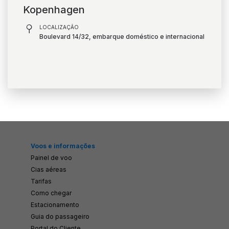
Kopenhagen
LOCALIZAÇÃO
Boulevard 14/32, embarque doméstico e internacional
Voos e informações
Painel de voo
Cias aéreas
Tarifas
Como chegar
Estacionamento
Guia do passageiro
Portal do Cliente