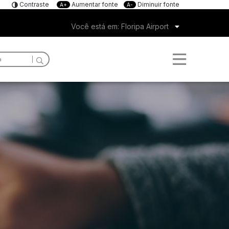
Contraste
Aumentar fonte
Diminuir fonte
A+
A-
Você está em: Floripa Airport
Quem somos
Sobre Florianópolis
Trabalhe Conosco
Ruído Aeronáutico
Estatísticas e Documentos
Dados Operacionais
Aeroporto de Interesse