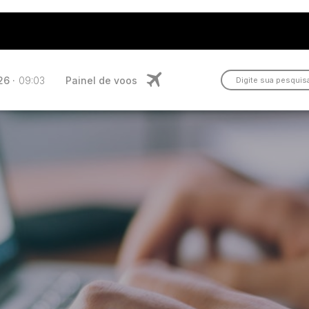
6 ·
09:03
Painel de voos
Boulevard 14/32
Cargo
tação
Eventos
Negócios Aéreos
os
Real Estate
l de Carros
Comercial
o Aeroporto
Espaço para Eventos
ço Panorâmico
Floripa Datacenter
rto para todos