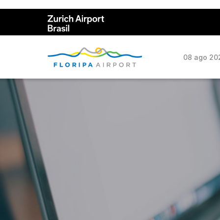
08 ago 202
Painel de voo
Lojas
Cias aéreas
Alimen
Tarifas
Serviç
Como chegar
Alugue
Estacionamento
Tour n
Guia do passageiro
Terra
Portal do Cliente
Aeropo