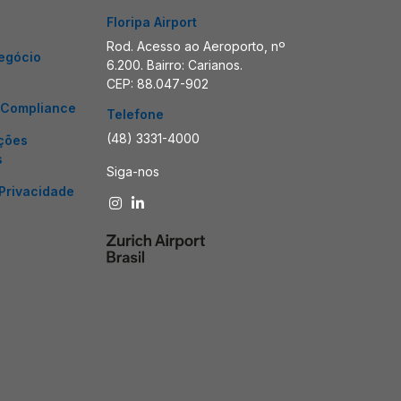
Floripa Airport
Rod. Acesso ao Aeroporto, nº
egócio
6.200. Bairro: Carianos.
CEP: 88.047-902
/Compliance
Telefone
(48) 3331-4000
ções
s
Siga-nos
 Privacidade