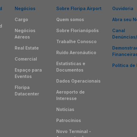
d
Negócios
Sobre Floripa Airport
Ouvidoria
Cargo
Quem somos
Abra seu N
d
Negócios
Sobre Florianópolis
Canal
Aéreos
Denúncias
Trabalhe Conosco
Real Estate
Demonstra
Ruído Aeronáutico
Financeira
Comercial
Estatísticas e
Política de
Espaço para
Documentos
Eventos
Dados Operacionais
Floripa
Aeroporto de
Datacenter
Interesse
Notícias
Patrocínios
Novo Terminal -