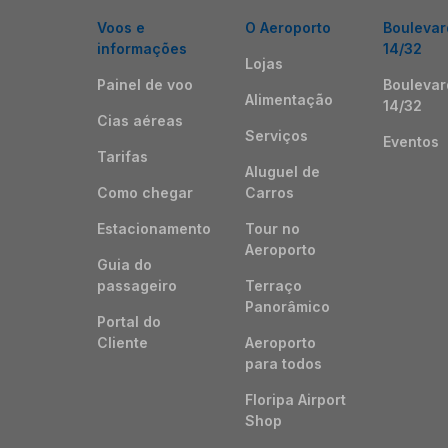
Voos e
O Aeroporto
Boulevar
informações
14/32
Lojas
Painel de voo
Boulevar
Alimentação
14/32
Cias aéreas
Serviços
Eventos
Tarifas
Aluguel de
Como chegar
Carros
Estacionamento
Tour no
Aeroporto
Guia do
passageiro
Terraço
Panorâmico
Portal do
Cliente
Aeroporto
para todos
Floripa Airport
Shop