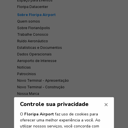
Espaço para Eventos
Floripa Datacenter
Sobre Floripa Airport
Quem somos
Sobre Florianópolis
Trabalhe Conosco
Ruído Aeronáutico
Estatísticas e Documentos
Dados Operacionais
Aeroporto de Interesse
Notícias
Patrocínios
Novo Terminal - Apresentação
Novo Terminal - Construção
Nossa Marca
Ouvidoria
Abra seu Negócio
Canal Denúncias/Compliance
Demonstrações Financeiras