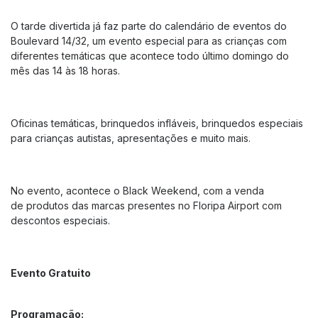
Cias aéreas
O tarde divertida já faz parte do calendário de eventos do
Boulevard 14/32, um evento especial para as crianças com
Tarifas
diferentes temáticas que acontece todo último domingo do
Como chegar
mês das 14 às 18 horas.
Estacionamento
Guia do passageiro
Oficinas temáticas, brinquedos infláveis, brinquedos especiais
Portal do Cliente
para crianças autistas, apresentações e muito mais.
O AEROPORTO
No evento, acontece o Black Weekend, com a venda
Lojas
de produtos das marcas presentes no Floripa Airport com
Alimentação
descontos especiais.
Serviços
Aluguel de Carros
Evento Gratuito
Tour no Aeroporto
Terraço Panorâmico
Programação: