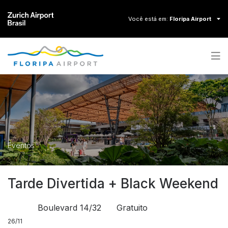
Você está em:
Floripa Airport
Contraste
Aumentar fonte
A+
Diminuir fonte
A-
Zurich Airport Brasil
Floripa Airport
Eventos
Macaé Airport
Vitória Airport
Tarde Divertida + Black Weekend
Natal Airport
Boulevard 14/32
Gratuito
VOOS E INFORMAÇÕES
26/11
Painel de voo