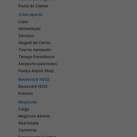
Portal do Cliente
Quem somos
O Aeroporto
Sobre Florianópolis
Lojas
Trabalhe Conosco
Alimentação
Serviços
Ruído Aeronáutico
Aluguel de Carros
Estatísticas e Documentos
Tour no Aeroporto
Dados Operacionais
Terraço Panorâmico
Aeroporto para todos
Aeroporto de Interesse
Floripa Airport Shop
Notícias
Boulevard 14/32
Patrocínios
Boulevard 14/32
Eventos
Novo Terminal - Apresentação
Negócios
Novo Terminal - Construção
Cargo
Nossa Marca
Negócios Aéreos
Real Estate
Comercial