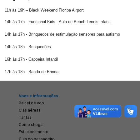
Aeroporto para todos
11h às 19h – Black Weekend Floripa Airport
Floripa Airport Shop
14h às 17h - Funcional Kids - Aula de Beach Tennis infantil
BOULEVARD 14/32
14h às 17h - Brinquedos de estimulação sensores para autismo
Boulevard 14/32
14h às 18h - Brinquedões
Eventos
16h às 17h - Capoeira Infantil
NEGÓCIOS
17h às 18h - Banda de Brincar
Cargo
Negócios Aéreos
Real Estate
Voos e informações
Comercial
Painel de voo
Cias aéreas
Espaço para Eventos
Tarifas
Floripa Datacenter
Como chegar
Estacionamento
SOBRE FLORIPA AIRPORT
Guia do passageiro