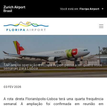
Você está em:
Floripa Airport
Contraste
Aumentar fonte
A+
Diminuir fonte
A-
Zurich Airport Brasil
TAP amplia operação e Floripa Airport passa a ter quatro voos
Floripa Airport
semanais para Lisboa
Macaé Airport
Vitória Airport
Natal Airport
03 FEV 2026
A rota direta Florianópolis–Lisboa terá uma quarta frequência
VOOS E INFORMAÇÕES
semanal. A ampliação foi confirmada em reunião em
Painel de voo