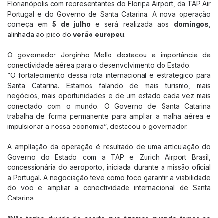
Florianópolis com representantes do Floripa Airport, da TAP Air
Portugal e do Governo de Santa Catarina. A nova operação
Cias aéreas
começa em
5 de julho
e será realizada aos
domingos
,
Tarifas
alinhada ao pico do
verão
europeu
.
Como chegar
O governador Jorginho Mello destacou a importância da
Estacionamento
conectividade aérea para o desenvolvimento do Estado.
Guia do passageiro
“O fortalecimento dessa rota internacional é estratégico para
Santa Catarina. Estamos falando de mais turismo, mais
Portal do Cliente
negócios, mais oportunidades e de um estado cada vez mais
conectado com o mundo. O Governo de Santa Catarina
O AEROPORTO
trabalha de forma permanente para ampliar a malha aérea e
impulsionar a nossa economia”, destacou o governador.
Lojas
Alimentação
A ampliação da operação é resultado de uma articulação do
Governo do Estado com a TAP e Zurich Airport Brasil,
Serviços
concessionária do aeroporto, iniciada durante a missão oficial
Aluguel de Carros
a Portugal. A negociação teve como foco garantir a viabilidade
do voo e ampliar a conectividade internacional de Santa
Tour no Aeroporto
Catarina.
Terraço Panorâmico