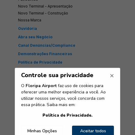
Novo Terminal - Apresentação
Novo Terminal - Construção
Nossa Marca
Ouvidoria
Abra seu Negócio
Canal Denúncias/Compliance
Demonstrações Financeiras
Política de Privacidade
Floripa Airport
Rod. Acesso ao Aeroporto, nº 6.200. Bairro: Carianos.
CEP: 88.047-902
Telefone
(48) 3331-4000
Siga-nos