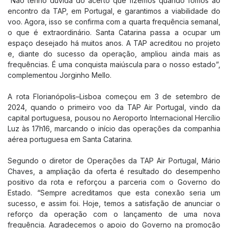
“Não tenho dúvida do acerto que fizemos quando fomos ao
Aeroporto para todos
encontro da TAP, em Portugal, e garantimos a viabilidade do
Floripa Airport Shop
voo. Agora, isso se confirma com a quarta frequência semanal,
o que é extraordinário. Santa Catarina passa a ocupar um
espaço desejado há muitos anos. A TAP acreditou no projeto
BOULEVARD 14/32
e, diante do sucesso da operação, ampliou ainda mais as
Boulevard 14/32
frequências. É uma conquista maiúscula para o nosso estado”,
complementou Jorginho Mello.
Eventos
A rota Florianópolis–Lisboa começou em 3 de setembro de
NEGÓCIOS
2024, quando o primeiro voo da TAP Air Portugal, vindo da
capital portuguesa, pousou no Aeroporto Internacional Hercílio
Cargo
Luz às 17h16, marcando o início das operações da companhia
Negócios Aéreos
aérea portuguesa em Santa Catarina.
Real Estate
Segundo o diretor de Operações da TAP Air Portugal, Mário
Comercial
Chaves, a ampliação da oferta é resultado do desempenho
positivo da rota e reforçou a parceria com o Governo do
Espaço para Eventos
Estado. “Sempre acreditamos que esta conexão seria um
Floripa Datacenter
sucesso, e assim foi. Hoje, temos a satisfação de anunciar o
reforço da operação com o lançamento de uma nova
frequência. Agradecemos o apoio do Governo na promoção
SOBRE FLORIPA AIRPORT