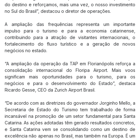
do destino e reforçamos, mais uma vez, o nosso investimento
Quem somos
no Sul do Brasil”, destacou o diretor de operações.
Sobre Florianópolis
A ampliação das frequências representa um importante
Trabalhe Conosco
impulso para o turismo e para a economia catarinense,
contribuindo para a atração de visitantes internacionais, o
Ruído Aeronáutico
fortalecimento do fluxo turístico e a geração de novos
Estatísticas e Documentos
negócios no estado.
Dados Operacionais
“A ampliação da operação da TAP em Florianópolis reforça a
Aeroporto de Interesse
consolidação internacional do Floripa Airport. Mais voos
Notícias
significam mais oportunidades para o turismo, para os
negócios e para o desenvolvimento do Estado”, destaca
Patrocínios
Ricardo Gesse, CEO da Zurich Airport Brasil.
Novo Terminal - Apresentação
“De acordo com as diretrizes do governador Jorginho Mello, a
Novo Terminal - Construção
Secretaria de Estado do Turismo tem trabalhado de forma
Nossa Marca
incansável na promoção de um setor fundamental para Santa
Catarina. As ações adotadas têm gerado resultados concretos,
e Santa Catarina vem se consolidando como um destino de
excelência não apenas no Brasil, mas também na Europa. É um