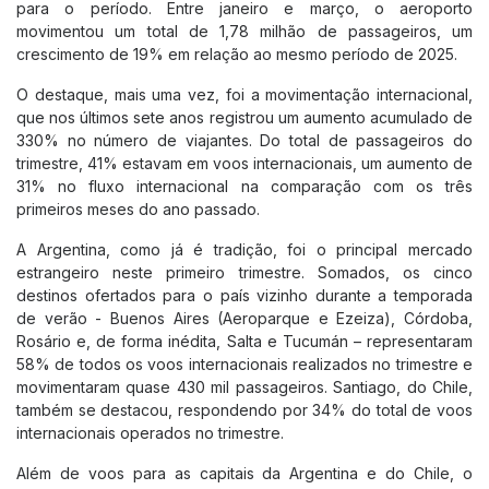
para o período. Entre janeiro e março, o aeroporto
movimentou um total de 1,78 milhão de passageiros, um
Cias aéreas
crescimento de 19% em relação ao mesmo período de 2025.
Tarifas
O destaque, mais uma vez, foi a movimentação internacional,
Como chegar
que nos últimos sete anos registrou um aumento acumulado de
Estacionamento
330% no número de viajantes. Do total de passageiros do
trimestre, 41% estavam em voos internacionais, um aumento de
Guia do passageiro
31% no fluxo internacional na comparação com os três
Portal do Cliente
primeiros meses do ano passado.
A Argentina, como já é tradição, foi o principal mercado
O AEROPORTO
estrangeiro neste primeiro trimestre. Somados, os cinco
Lojas
destinos ofertados para o país vizinho durante a temporada
de verão - Buenos Aires (Aeroparque e Ezeiza), Córdoba,
Alimentação
Rosário e, de forma inédita, Salta e Tucumán – representaram
Serviços
58% de todos os voos internacionais realizados no trimestre e
movimentaram quase 430 mil passageiros. Santiago, do Chile,
Aluguel de Carros
também se destacou, respondendo por 34% do total de voos
Tour no Aeroporto
internacionais operados no trimestre.
Terraço Panorâmico
Além de voos para as capitais da Argentina e do Chile, o