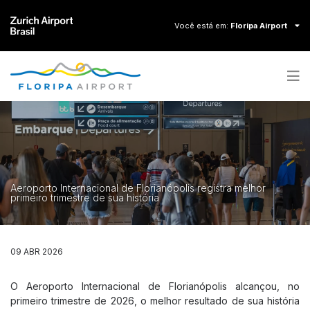
Você está em:
Floripa Airport
Contraste
Aumentar fonte
A+
Diminuir fonte
A-
Zurich Airport Brasil
Aeroporto Internacional de Florianópolis registra melhor
Floripa Airport
primeiro trimestre de sua história
Macaé Airport
Vitória Airport
Natal Airport
09 ABR 2026
O Aeroporto Internacional de Florianópolis alcançou, no
VOOS E INFORMAÇÕES
primeiro trimestre de 2026, o melhor resultado de sua história
Painel de voo