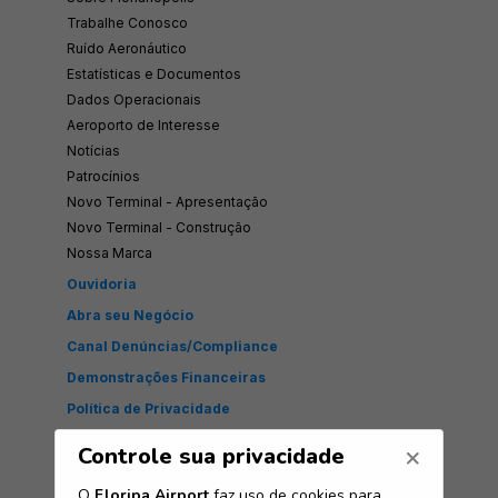
Trabalhe Conosco
Ruído Aeronáutico
Estatísticas e Documentos
Dados Operacionais
Aeroporto de Interesse
Notícias
Patrocínios
Novo Terminal - Apresentação
Novo Terminal - Construção
Nossa Marca
Ouvidoria
Abra seu Negócio
Canal Denúncias/Compliance
Demonstrações Financeiras
Política de Privacidade
Floripa Airport
Rod. Acesso ao Aeroporto, nº 6.200. Bairro: Carianos.