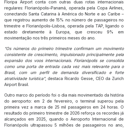
Floripa Airport conta com outras duas rotas internacionais
Aeroporto para todos
regulares: Florianópolis–Panamá, operada pela Copa Airlines,
Floripa Airport Shop
conectando Santa Catarina à América do Norte e ao Caribe –
que registrou aumento de 15% no número de passageiros no
trimestre e Florianópolis–Lisboa, operada pela TAP, ligando o
BOULEVARD 14/32
estado diretamente à Europa, que cresceu 9% em
Boulevard 14/32
movimentação nos três primeiros meses do ano.
Eventos
“Os números do primeiro trimestre confirmam um movimento
consistente de crescimento, impulsionado principalmente pela
NEGÓCIOS
expansão dos voos internacionais. Florianópolis se consolida
como uma porta de entrada cada vez mais relevante para o
Cargo
Brasil, com um perfil de demanda diversificado e forte
Negócios Aéreos
atratividade turística”
, destaca Ricardo Gesse, CEO da Zurich
Airport Brasil.
Real Estate
Comercial
Outro marco do período foi o dia mais movimentado da história
do aeroporto: em 2 de fevereiro, o terminal superou pela
Espaço para Eventos
primeira vez a marca de 25 mil passageiros em 24 horas. O
Floripa Datacenter
resultado do primeiro trimestre de 2026 reforça os recordes já
alcançados em 2025, quando o Aeroporto Internacional de
Florianópolis ultrapassou 5 milhões de passageiros no ano,
SOBRE FLORIPA AIRPORT