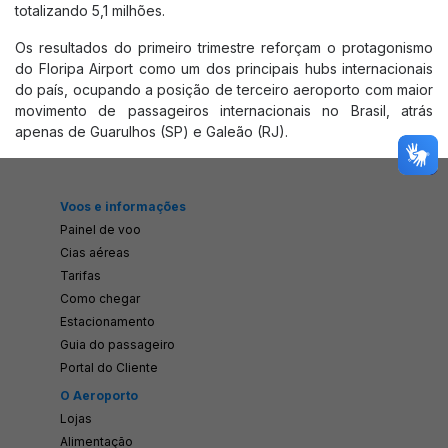
totalizando 5,1 milhões.
Quem somos
Os resultados do primeiro trimestre reforçam o protagonismo
Sobre Florianópolis
do Floripa Airport como um dos principais hubs internacionais
do país, ocupando a posição de terceiro aeroporto com maior
Trabalhe Conosco
movimento de passageiros internacionais no Brasil, atrás
Ruído Aeronáutico
apenas de Guarulhos (SP) e Galeão (RJ).
Estatísticas e Documentos
Dados Operacionais
Voos e informações
Aeroporto de Interesse
Painel de voo
Notícias
Cias aéreas
Patrocínios
Tarifas
Como chegar
Novo Terminal - Apresentação
Estacionamento
Novo Terminal - Construção
Guia do passageiro
Portal do Cliente
Nossa Marca
O Aeroporto
Lojas
Alimentação