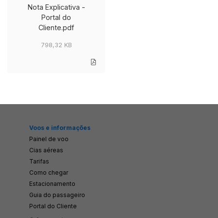
Nota Explicativa -
Portal do
Cliente.pdf
798,32 KB
Voos e informações
Painel de voo
Cias aéreas
Tarifas
Como chegar
Estacionamento
Guia do passageiro
Portal do Cliente