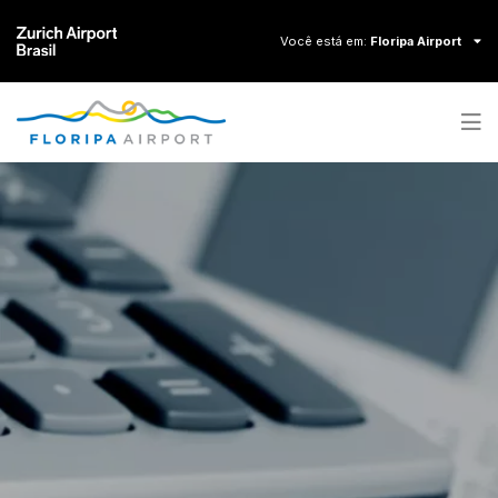
Você está em:
Floripa Airport
Contraste
Aumentar fonte
A+
Diminuir fonte
A-
Zurich Airport Brasil
Floripa Airport
Macaé Airport
Vitória Airport
Natal Airport
VOOS E INFORMAÇÕES
Painel de voo