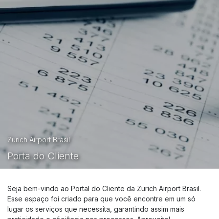
Cias aéreas
Tarifas
Como chegar
Estacionamento
Guia do passageiro
Portal do Cliente
O AEROPORTO
Lojas
Zurich Airport Brasil
Alimentação
Porta do Cliente
Serviços
Aluguel de Carros
Seja bem-vindo ao Portal do Cliente da Zurich Airport Brasil.
Tour no Aeroporto
Esse espaço foi criado para que você encontre em um só
Terraço Panorâmico
lugar os serviços que necessita, garantindo assim mais