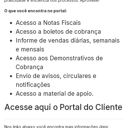
praticidade e eficiência nos processos. Aproveite!
Aeroporto para todos
O que você encontra no portal:
Floripa Airport Shop
Acesso a Notas Fiscais
BOULEVARD 14/32
Acesso a boletos de cobrança
Boulevard 14/32
Informe de vendas diárias, semanais
Eventos
e mensais
Acesso aos Demonstrativos de
NEGÓCIOS
Cobrança
Cargo
Envio de avisos, circulares e
Negócios Aéreos
notificações
Real Estate
Acesso a material de apoio.
Comercial
Espaço para Eventos
Acesse aqui o Portal do Cliente
Floripa Datacenter
Nos links abaixo você encontra mais informações úteis:
SOBRE FLORIPA AIRPORT