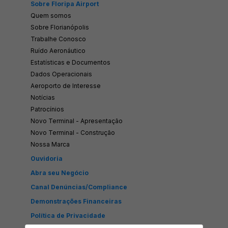
Sobre Floripa Airport
Quem somos
Sobre Florianópolis
Trabalhe Conosco
Ruído Aeronáutico
Estatísticas e Documentos
Dados Operacionais
Aeroporto de Interesse
Notícias
Patrocínios
Novo Terminal - Apresentação
Novo Terminal - Construção
Nossa Marca
Ouvidoria
Abra seu Negócio
Canal Denúncias/Compliance
Demonstrações Financeiras
Política de Privacidade