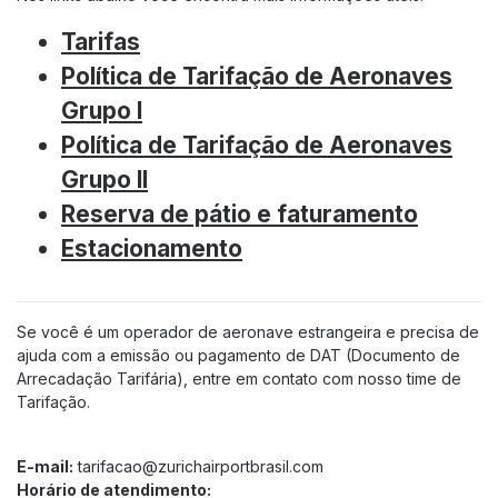
Quem somos
Tarifas
Sobre Florianópolis
Política de Tarifação de Aeronaves
Trabalhe Conosco
Grupo I
Ruído Aeronáutico
Política de Tarifação de Aeronaves
Estatísticas e Documentos
Grupo II
Dados Operacionais
Reserva de pátio e faturamento
Aeroporto de Interesse
Estacionamento
Notícias
Patrocínios
Se você é um operador de aeronave estrangeira e precisa de
Novo Terminal - Apresentação
ajuda com a emissão ou pagamento de DAT (Documento de
Novo Terminal - Construção
Arrecadação Tarifária), entre em contato com nosso time de
Tarifação.
Nossa Marca
E-mail:
tarifacao@zurichairportbrasil.com
Horário de atendimento: